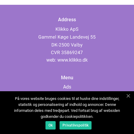
Address
web:
www.klikko.dk
Menu
Ads
About Us
På vores website bruges cookies til at huske dine indstillinger,
Cookies
statistik og personalisering af indhold og annoncer. Denne
information deles med tredjepart. Ved fortsat brug af websiden
Contact
godkender du cookiepolitikken.
Sitemap
Ok
Privatlivspolitik