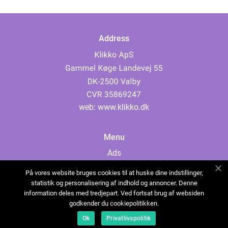
Address
web:
www.klikko.dk
Menu
Ads
About Us
På vores website bruges cookies til at huske dine indstillinger,
Cookies
statistik og personalisering af indhold og annoncer. Denne
information deles med tredjepart. Ved fortsat brug af websiden
Contact
godkender du cookiepolitikken.
Sitemap
Ok
Privatlivspolitik