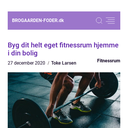
BROGAARDEN-FODER.
dk
Byg dit helt eget fitnessrum hjemme
i din bolig
Fitnessrum
27 december 2020
Toke Larsen