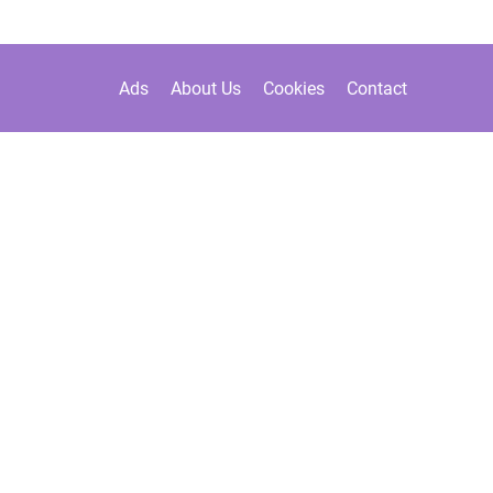
Ads
About Us
Cookies
Contact