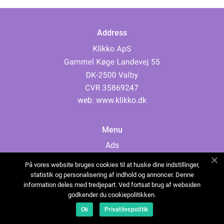
Address
web:
www.klikko.dk
Menu
Ads
About Us
På vores website bruges cookies til at huske dine indstillinger,
Cookies
statistik og personalisering af indhold og annoncer. Denne
information deles med tredjepart. Ved fortsat brug af websiden
Contact
godkender du cookiepolitikken.
Sitemap
Ok
Privatlivspolitik