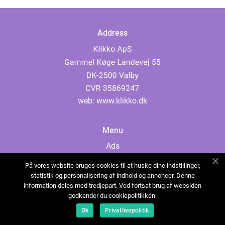
Address
web:
www.klikko.dk
Menu
Ads
About Us
På vores website bruges cookies til at huske dine indstillinger,
Cookies
statistik og personalisering af indhold og annoncer. Denne
information deles med tredjepart. Ved fortsat brug af websiden
Contact
godkender du cookiepolitikken.
Sitemap
Ok
Privatlivspolitik