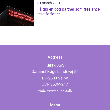
31 march 2021
Få dig en god partner som freelance
tekstforfatter
Address
web:
www.klikko.dk
Menu