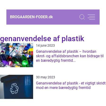
BROGAARDEN-FODER.
dk
genanvendelse af plastik
14 june 2023
Genanvendelse af plastik – hvordan
skrot- og affaldsbranchen kan bidrage til
en bæredygtig fremtid...
30 may 2023
Genanvendelse af plastik - et vigtigt skridt
mod en mere bæredygtig fremtid