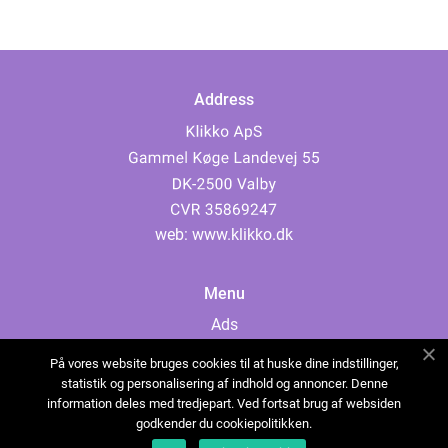
Address
web:
www.klikko.dk
Menu
Ads
About Us
På vores website bruges cookies til at huske dine indstillinger,
Cookies
statistik og personalisering af indhold og annoncer. Denne
information deles med tredjepart. Ved fortsat brug af websiden
Contact
godkender du cookiepolitikken.
Sitemap