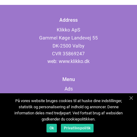
Address
web:
www.klikko.dk
Menu
Ads
About Us
På vores website bruges cookies til at huske dine indstillinger,
Cookies
statistik og personalisering af indhold og annoncer. Denne
information deles med tredjepart. Ved fortsat brug af websiden
Contact
godkender du cookiepolitikken.
Sitemap
Ok
Privatlivspolitik