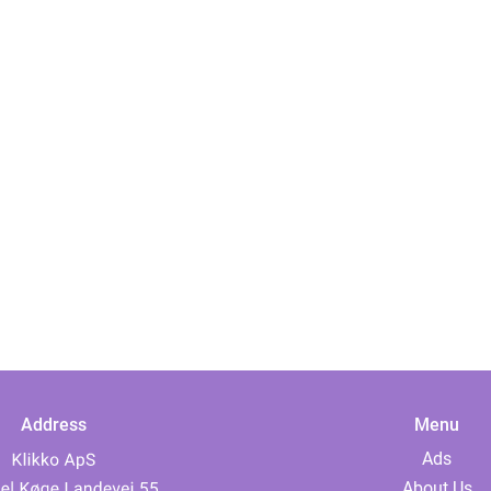
Address
Menu
Ads
About Us