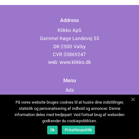
Address
web:
www.klikko.dk
Menu
Ads
About Us
På vores website bruges cookies til at huske dine indstillinger,
Cookies
statistik og personalisering af indhold og annoncer. Denne
information deles med tredjepart. Ved fortsat brug af websiden
Contact
godkender du cookiepolitikken.
Sitemap
Ok
Privatlivspolitik