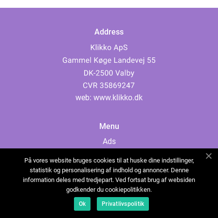
Address
web:
www.klikko.dk
Menu
Ads
About Us
På vores website bruges cookies til at huske dine indstillinger,
Cookies
statistik og personalisering af indhold og annoncer. Denne
information deles med tredjepart. Ved fortsat brug af websiden
Contact
godkender du cookiepolitikken.
Sitemap
Ok
Privatlivspolitik