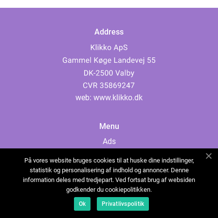
Address
web:
www.klikko.dk
Menu
Ads
About Us
På vores website bruges cookies til at huske dine indstillinger,
Cookies
statistik og personalisering af indhold og annoncer. Denne
information deles med tredjepart. Ved fortsat brug af websiden
Contact
godkender du cookiepolitikken.
Sitemap
Ok
Privatlivspolitik