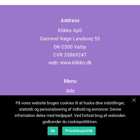
Address
web:
www.klikko.dk
Menu
Ads
About Us
På vores website bruges cookies til at huske dine indstillinger,
Cookies
statistik og personalisering af indhold og annoncer. Denne
information deles med tredjepart. Ved fortsat brug af websiden
Contact
godkender du cookiepolitikken.
Sitemap
Ok
Privatlivspolitik