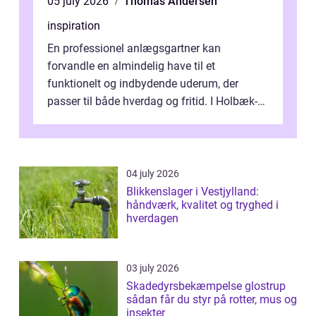
05 july 2026
Thomas Andersen
inspiration
En professionel anlægsgartner kan
forvandle en almindelig have til et
funktionelt og indbydende uderum, der
passer til både hverdag og fritid. I Holbæk-
området er der mange boligejere, som
ønsker mere...
04 july 2026
Blikkenslager i Vestjylland:
håndværk, kvalitet og tryghed i
hverdagen
03 july 2026
Skadedyrsbekæmpelse glostrup
sådan får du styr på rotter, mus og
insekter