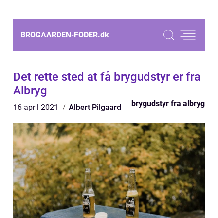
BROGAARDEN-FODER.
dk
Det rette sted at få brygudstyr er fra
Albryg
brygudstyr fra albryg
16 april 2021
Albert Pilgaard