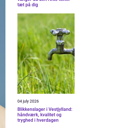
tæt på dig
04 july 2026
Blikkenslager i Vestjylland:
håndværk, kvalitet og
tryghed i hverdagen