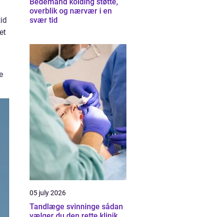
Bedemand kolding støtte,
overblik og nærvær i en
tid
svær tid
et
e
05 july 2026
Tandlæge svinninge sådan
vælger du den rette klinik