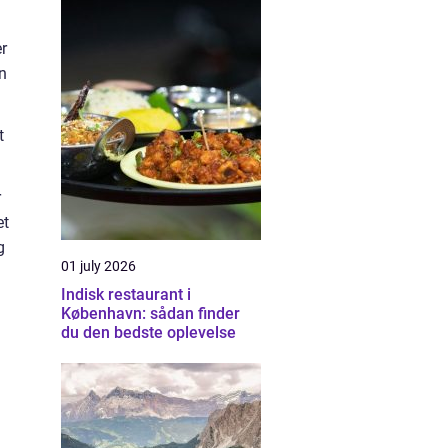
r
en
t
r
et
g
01 july 2026
Indisk restaurant i
København: sådan finder
du den bedste oplevelse