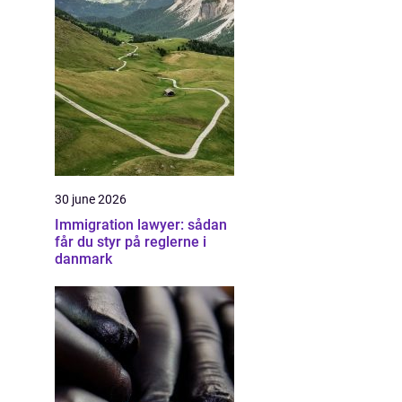
30 june 2026
Immigration lawyer: sådan
får du styr på reglerne i
danmark