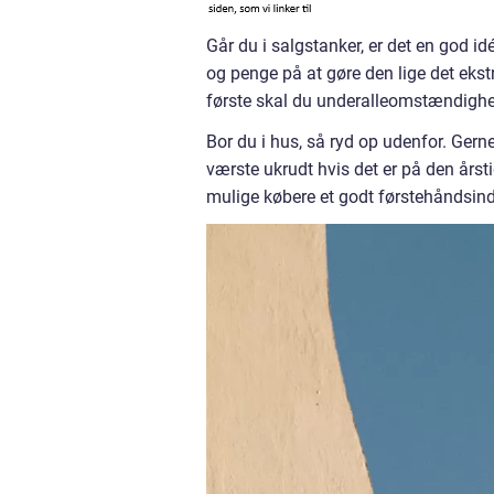
Går du i salgstanker, er det en god id
og penge på at gøre den lige det ekstr
første skal du underalleomstændighede
Bor du i hus, så ryd op udenfor. Gern
værste ukrudt hvis det er på den årst
mulige købere et godt førstehåndsind