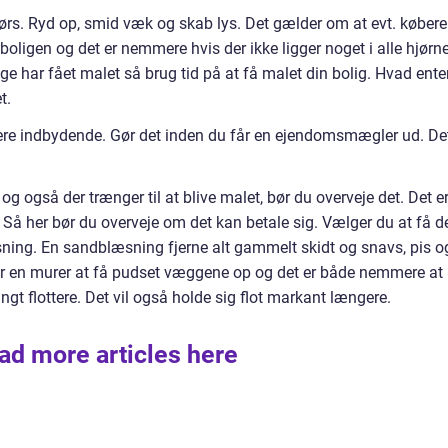
s. Ryd op, smid væk og skab lys. Det gælder om at evt. købere
ligen og det er nemmere hvis der ikke ligger noget i alle hjørne
ige har fået malet så brug tid på at få malet din bolig. Hvad ent
t.
e mere indbydende. Gør det inden du får en ejendomsmægler ud. De
 og også der trænger til at blive malet, bør du overveje det. Det e
Så her bør du overveje om det kan betale sig. Vælger du at få d
ning. En sandblæsning fjerne alt gammelt skidt og snavs, pis o
or en murer at få pudset væggene op og det er både nemmere at
angt flottere. Det vil også holde sig flot markant længere.
ad more articles here