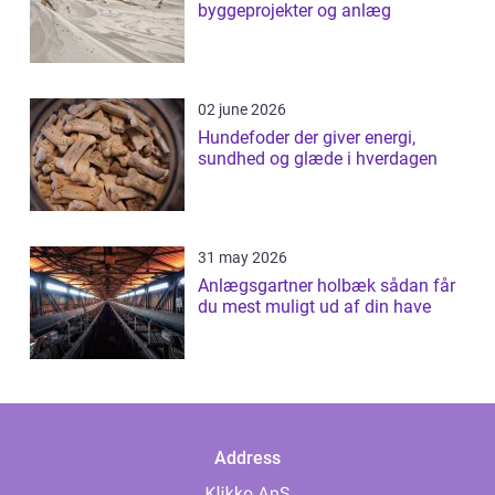
byggeprojekter og anlæg
02 june 2026
Hundefoder der giver energi,
sundhed og glæde i hverdagen
31 may 2026
Anlægsgartner holbæk sådan får
du mest muligt ud af din have
Address