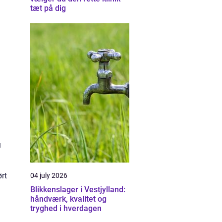
tæt på dig
u
ørt
04 july 2026
Blikkenslager i Vestjylland:
håndværk, kvalitet og
tryghed i hverdagen