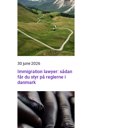
30 june 2026
Immigration lawyer: sådan
får du styr på reglerne i
danmark