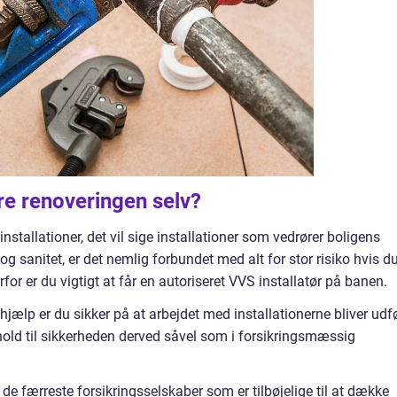
re renoveringen selv?
stallationer, det vil sige installationer som vedrører boligens
og sanitet, er det nemlig forbundet med alt for stor risiko hvis d
rfor er du vigtigt at får en autoriseret VVS installatør på banen.
 hjælp er du sikker på at arbejdet med installationerne bliver udf
forhold til sikkerheden derved såvel som i forsikringsmæssig
 de færreste forsikringsselskaber som er tilbøjelige til at dække