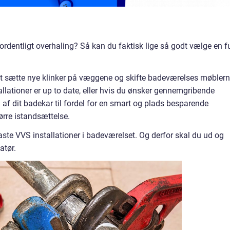
 ordentligt overhaling? Så kan du faktisk lige så godt vælge en f
at sætte nye klinker på væggene og skifte badeværelses møbler
allationer er up to date, eller hvis du ønsker gennemgribende
 af dit badekar til fordel for en smart og plads besparende
rre istandsættelse.
aste VVS installationer i badeværelset. Og derfor skal du ud og
atør.