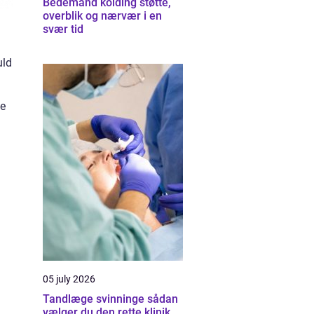
Bedemand kolding støtte,
overblik og nærvær i en
svær tid
uld
ne
05 july 2026
Tandlæge svinninge sådan
vælger du den rette klinik