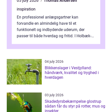
05 july 2026
Thomas Andersen
inspiration
En professionel anlægsgartner kan
forvandle en almindelig have til et
funktionelt og indbydende uderum, der
passer til både hverdag og fritid. I Holbæk-
området er der mange boligejere, som
ønsker mere...
04 july 2026
Blikkenslager i Vestjylland:
håndværk, kvalitet og tryghed i
hverdagen
03 july 2026
Skadedyrsbekæmpelse glostrup
sådan får du styr på rotter, mus og
insekter