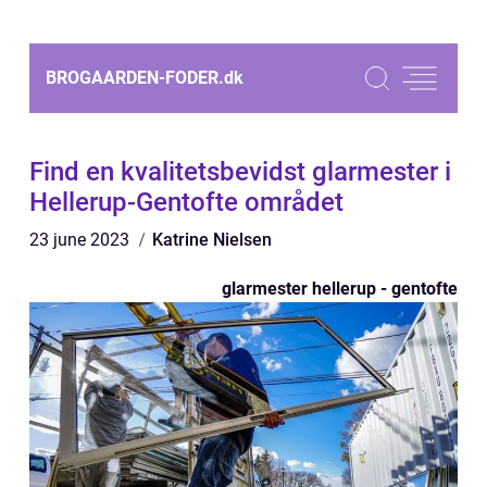
BROGAARDEN-FODER.
dk
Find en kvalitetsbevidst glarmester i
Hellerup-Gentofte området
23 june 2023
Katrine Nielsen
glarmester hellerup - gentofte