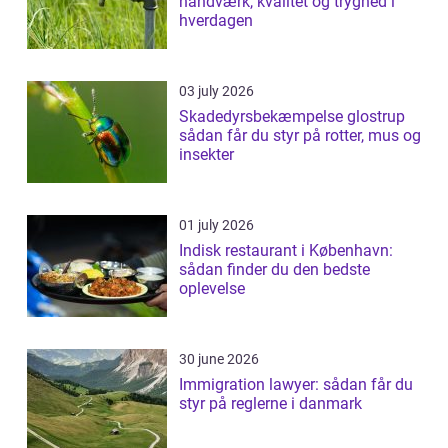
håndværk, kvalitet og tryghed i
hverdagen
03 july 2026
Skadedyrsbekæmpelse glostrup
sådan får du styr på rotter, mus og
insekter
01 july 2026
Indisk restaurant i København:
sådan finder du den bedste
oplevelse
30 june 2026
Immigration lawyer: sådan får du
styr på reglerne i danmark