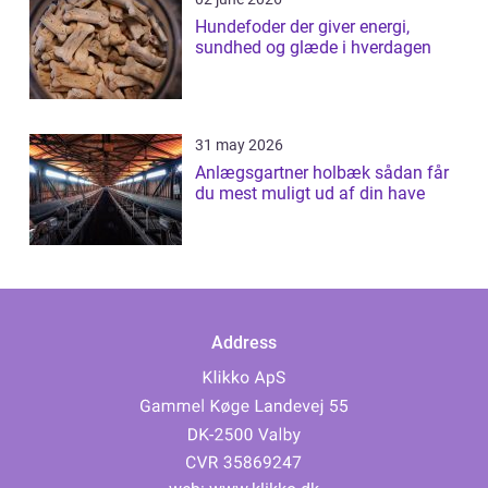
Hundefoder der giver energi,
sundhed og glæde i hverdagen
31 may 2026
Anlægsgartner holbæk sådan får
du mest muligt ud af din have
Address