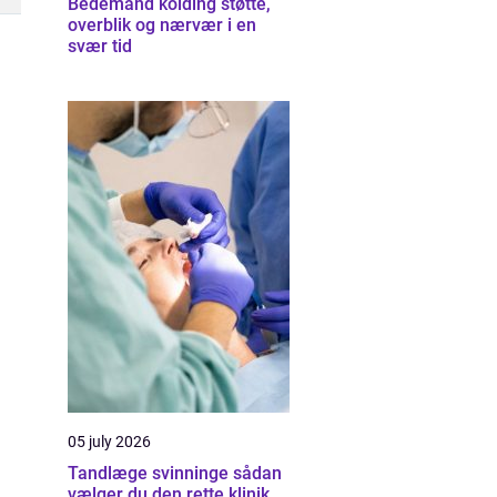
Bedemand kolding støtte,
overblik og nærvær i en
svær tid
05 july 2026
Tandlæge svinninge sådan
vælger du den rette klinik