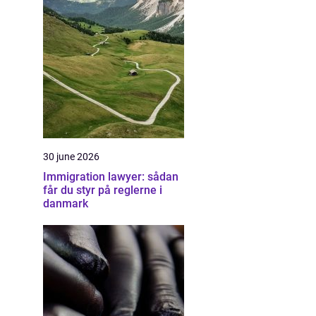
30 june 2026
Immigration lawyer: sådan
får du styr på reglerne i
danmark