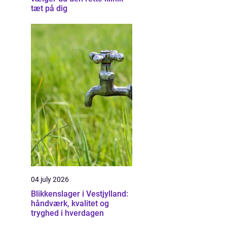
tæt på dig
04 july 2026
Blikkenslager i Vestjylland:
håndværk, kvalitet og
tryghed i hverdagen