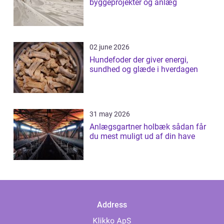
byggeprojekter og anlæg
02 june 2026
Hundefoder der giver energi,
sundhed og glæde i hverdagen
31 may 2026
Anlægsgartner holbæk sådan får
du mest muligt ud af din have
Address