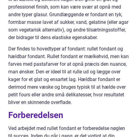
professionel finish, som kan være svær at opnå med
andre typer glasur. Grundlæggende er fondant en tyk,
formbar masse lavet af sukker, vand, gelatine (eller agar
som vegetarisk alternativ), og andre tilsætningsstoffer,
der bidrager til dens elastiske egenskaber.
Der findes to hovedtyper af fondant: rullet fondant og
hældbar fondant. Rullet fondant er mælkehvid, men kan
farves med pastafarver for at opnå præcis den nuance,
man ønsker. Den er ideel til at rulle ud og lægge over
kager for et glat og ensartet lag. Hældbar fondant er
derimod mere væske og bruges typisk til at hælde over
petit fours eller andre små delikatesser, hvor resultatet
bliver en skinnende overflade.
Forberedelsen
Ved arbejdet med rullet fondant er forberedelse nøglen
til succes. Inden du går i gang, er det vigtigt at din