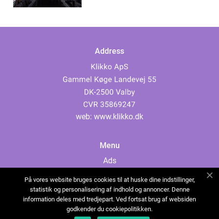
Address
web:
www.klikko.dk
Menu
Ads
About Us
På vores website bruges cookies til at huske dine indstillinger,
Cookies
statistik og personalisering af indhold og annoncer. Denne
information deles med tredjepart. Ved fortsat brug af websiden
Contact
godkender du cookiepolitikken.
Sitemap