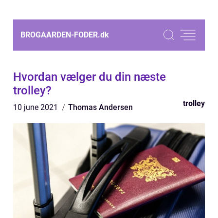
BROGAARDEN-FODER.
dk
Hvordan vælger du din næste
trolley?
trolley
10 june 2021
Thomas Andersen