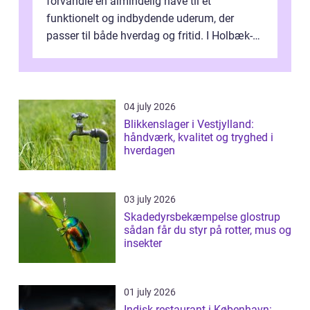
forvandle en almindelig have til et
funktionelt og indbydende uderum, der
passer til både hverdag og fritid. I Holbæk-
området er der mange boligejere, som
ønsker mere...
04 july 2026
Blikkenslager i Vestjylland:
håndværk, kvalitet og tryghed i
hverdagen
03 july 2026
Skadedyrsbekæmpelse glostrup
sådan får du styr på rotter, mus og
insekter
01 july 2026
Indisk restaurant i København: