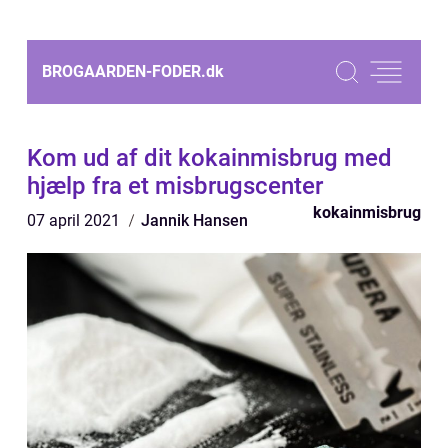
BROGAARDEN-FODER.
dk
Kom ud af dit kokainmisbrug med
hjælp fra et misbrugscenter
kokainmisbrug
07 april 2021
Jannik Hansen