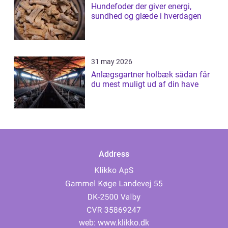
Hundefoder der giver energi,
sundhed og glæde i hverdagen
31 may 2026
Anlægsgartner holbæk sådan får
du mest muligt ud af din have
Address
web:
www.klikko.dk