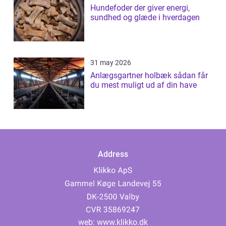
Hundefoder der giver energi,
sundhed og glæde i hverdagen
31 may 2026
Anlægsgartner holbæk sådan får
du mest muligt ud af din have
Address
web:
www.klikko.dk