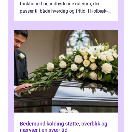
funktionelt og indbydende uderum, der
passer til både hverdag og fritid. I Holbæk-
området er der mange boligejere, som
ønsker mere...
Bedemand kolding støtte, overblik og
nærvær i en svær tid