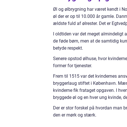
Øl og ølbrygning har været kendt i N
øl der er op til 10.000 år gamle. Da
ældste fuld af ølrester. Det er Egtved
I oldtiden var det meget almindeligt 
de føde børn, men at de samtidig kun
betyde respekt.
Senere opstod ølhuse, hvor kvinderne
former for tjenester.
Frem til 1515 var det kvindernes ansva
bryggerlaug stiftet i København. Mæn
kvinderne fik frataget opgaven. I hver
bryggede øl og en hver ung kvinde, de
Der er stor forskel på hvordan man bry
den er mørk og stærk.