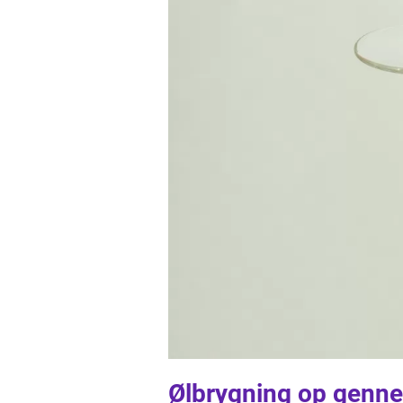
Ølbrygning op genne