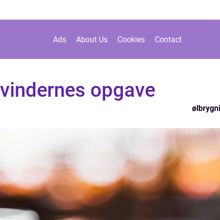
Ads
About Us
Cookies
Contact
kvindernes opgave
ølbrygn