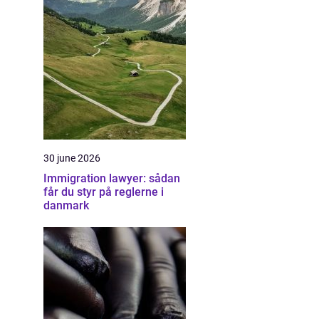
30 june 2026
Immigration lawyer: sådan
får du styr på reglerne i
danmark