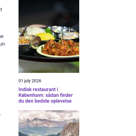
f
ne
kun
01 july 2026
Indisk restaurant i
København: sådan finder
du den bedste oplevelse
r