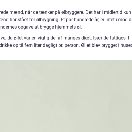
ærede mænd, når de tænker på ølbryggere. Det har i midlertid kun
nd har stået for ølbrygning. Et par hundrede år, er intet i mod d
kvindernes opgave at brygge hjemmets øl.
ave, da øllet var en vigtig del af manges diæt. Især de fattiges. I
rikke op til fem liter dagligt pr. person. Øllet blev brygget i huset