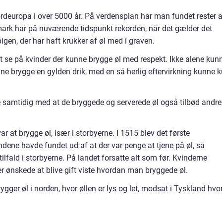
ordeuropa i over 5000 år. På verdensplan har man fundet rester a
nmark har på nuværende tidspunkt rekorden, når det gælder det
pigen, der har haft krukker af øl med i graven.
at se på kvinder der kunne brygge øl med respekt. Ikke alene kun
ne brygge en gylden drik, med en så herlig eftervirkning kunne 
 samtidig med at de bryggede og serverede øl også tilbød andre
r at brygge øl, især i storbyerne. I 1515 blev det første
dene havde fundet ud af at der var penge at tjene på øl, så
tilfald i storbyerne. På landet forsatte alt som før. Kvinderne
r ønskede at blive gift viste hvordan man bryggede øl.
gger øl i norden, hvor øllen er lys og let, modsat i Tyskland hvo