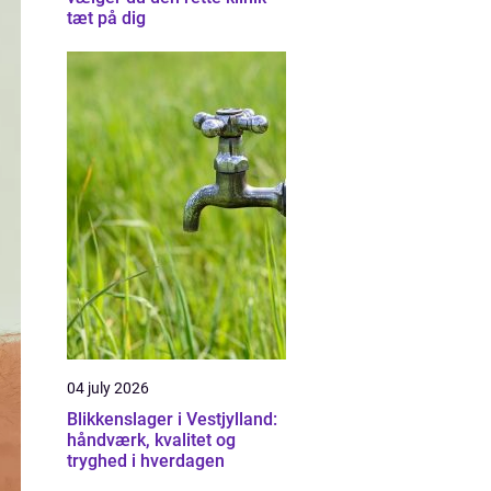
tæt på dig
04 july 2026
Blikkenslager i Vestjylland:
håndværk, kvalitet og
tryghed i hverdagen