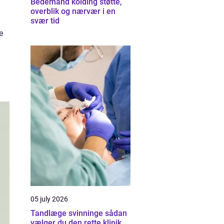
Bedemand kolding støtte,
overblik og nærvær i en
svær tid
e
05 july 2026
Tandlæge svinninge sådan
vælger du den rette klinik