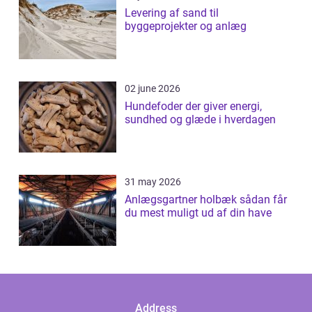
Levering af sand til
byggeprojekter og anlæg
02 june 2026
Hundefoder der giver energi,
sundhed og glæde i hverdagen
31 may 2026
Anlægsgartner holbæk sådan får
du mest muligt ud af din have
Address