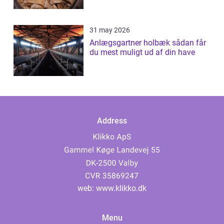
31 may 2026
Anlægsgartner holbæk sådan får
du mest muligt ud af din have
Address
web:
www.klikko.dk
Menu