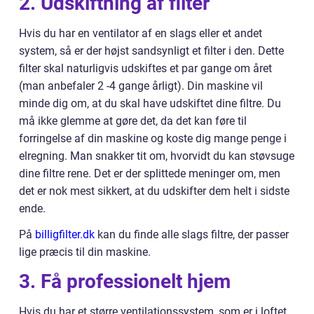
2. Udskiftning af filter
Hvis du har en ventilator af en slags eller et andet
system, så er der højst sandsynligt et filter i den. Dette
filter skal naturligvis udskiftes et par gange om året
(man anbefaler 2 -4 gange årligt). Din maskine vil
minde dig om, at du skal have udskiftet dine filtre. Du
må ikke glemme at gøre det, da det kan føre til
forringelse af din maskine og koste dig mange penge i
elregning. Man snakker tit om, hvorvidt du kan støvsuge
dine filtre rene. Det er der splittede meninger om, men
det er nok mest sikkert, at du udskifter dem helt i sidste
ende.
På
billigfilter.dk
kan du finde alle slags filtre, der passer
lige præcis til din maskine.
3. Få professionelt hjem
Hvis du har et større ventilationssystem, som er i loftet