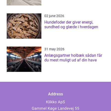
02 june 2026
Hundefoder der giver energi,
sundhed og glæde i hverdagen
31 may 2026
Anlægsgartner holbæk sådan får
du mest muligt ud af din have
Address