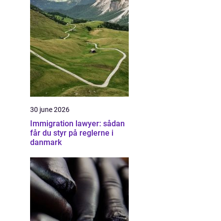
30 june 2026
Immigration lawyer: sådan
får du styr på reglerne i
danmark