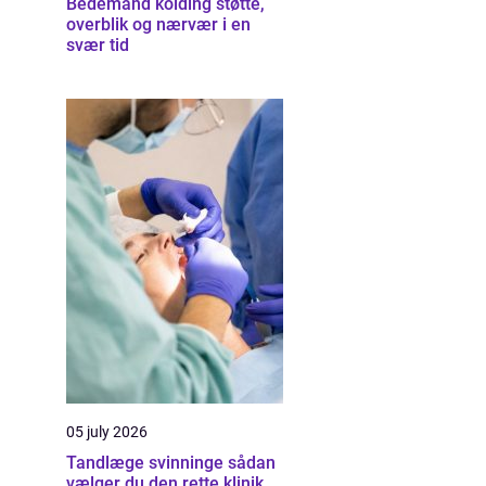
Bedemand kolding støtte,
overblik og nærvær i en
svær tid
05 july 2026
Tandlæge svinninge sådan
vælger du den rette klinik