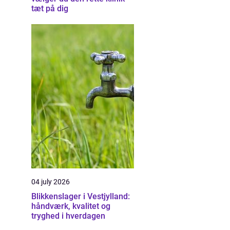
tæt på dig
04 july 2026
Blikkenslager i Vestjylland:
håndværk, kvalitet og
tryghed i hverdagen