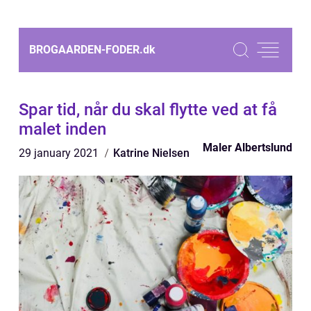
BROGAARDEN-FODER.
dk
Spar tid, når du skal flytte ved at få
malet inden
Maler Albertslund
29 january 2021
Katrine Nielsen