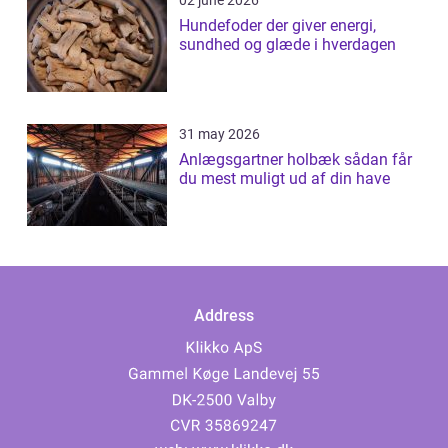
02 june 2026
Hundefoder der giver energi,
sundhed og glæde i hverdagen
31 may 2026
Anlægsgartner holbæk sådan får
du mest muligt ud af din have
Address