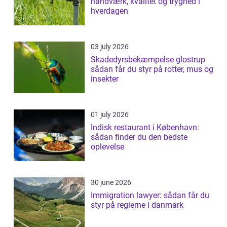
håndværk, kvalitet og tryghed i
hverdagen
03 july 2026
Skadedyrsbekæmpelse glostrup
sådan får du styr på rotter, mus og
insekter
01 july 2026
Indisk restaurant i København:
sådan finder du den bedste
oplevelse
30 june 2026
Immigration lawyer: sådan får du
styr på reglerne i danmark