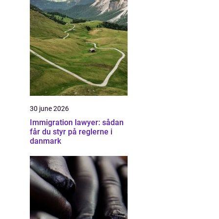
30 june 2026
Immigration lawyer: sådan
får du styr på reglerne i
danmark