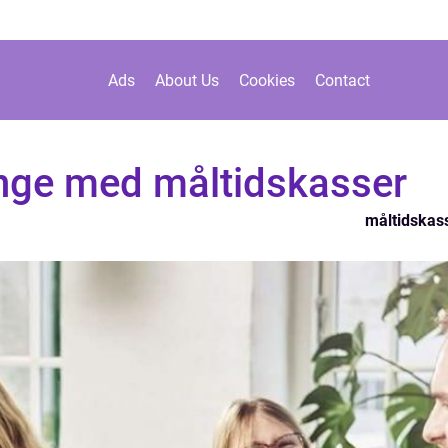
Ads
About Us
Cookies
Contact
enge med måltidskasser
måltidskas