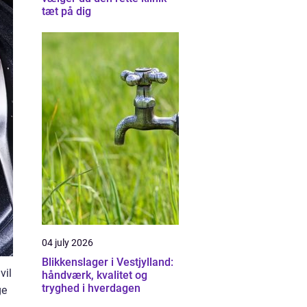
tæt på dig
04 july 2026
Blikkenslager i Vestjylland:
vil
håndværk, kvalitet og
tryghed i hverdagen
ge