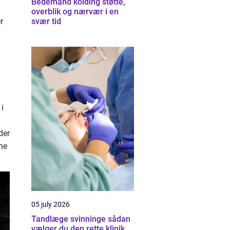
Bedemand kolding støtte,
overblik og nærvær i en
r
svær tid
i
der
nne
05 july 2026
Tandlæge svinninge sådan
vælger du den rette klinik