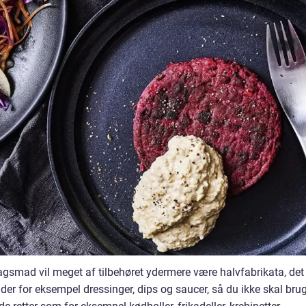
gsmad vil meget af tilbehøret ydermere være halvfabrikata, det 
lder for eksempel dressinger, dips og saucer, så du ikke skal bru