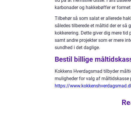
tid på at fremstille disse. Fars basere
karbonader og hakkebøffer er formet 
Tilbehør så som salat er allerede hak
således tilberede et måltid der er så
kokkerering. Dette giver dig mere ti
samt andre projekter som er mere int
sundhed i det daglige.
Bestil billige måltids
Kokkens Hverdagsmad tilbyder måltids
muligheder for valg af måltidskasse
https://www.kokkenshverdagsmad.dk
Re