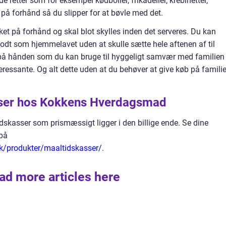
de retter som for eksempel kødboller, frikadeller, krebinetter,
på forhånd så du slipper for at bøvle med det.
ket på forhånd og skal blot skylles inden det serveres. Du kan
 godt som hjemmelavet uden at skulle sætte hele aftenen af til
d på hånden som du kan bruge til hyggeligt samvær med familien
eressante. Og alt dette uden at du behøver at give køb på famili
kasser hos Kokkens Hverdagsmad
kasser som prismæssigt ligger i den billige ende. Se dine
 på
/produkter/maaltidskasser/
.
ad more articles here