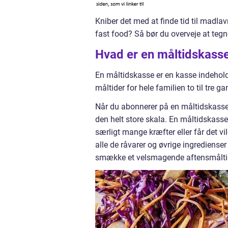
Kniber det med at finde tid til madlav
fast food? Så bør du overveje at te
Hvad er en måltidskass
En måltidskasse er en kasse indehold
måltider for hele familien to til tre 
Når du abonnerer på en måltidskasse 
den helt store skala. En måltidskass
særligt mange kræfter eller får det 
alle de råvarer og øvrige ingrediense
smække et velsmagende aftensmålti