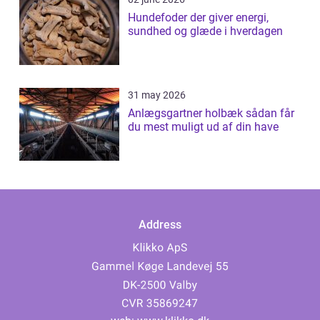
Hundefoder der giver energi,
sundhed og glæde i hverdagen
31 may 2026
Anlægsgartner holbæk sådan får
du mest muligt ud af din have
Address