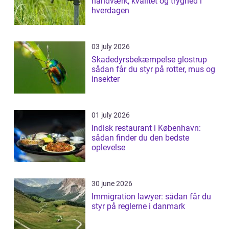
håndværk, kvalitet og tryghed i
hverdagen
03 july 2026
Skadedyrsbekæmpelse glostrup
sådan får du styr på rotter, mus og
insekter
01 july 2026
Indisk restaurant i København:
sådan finder du den bedste
oplevelse
30 june 2026
Immigration lawyer: sådan får du
styr på reglerne i danmark