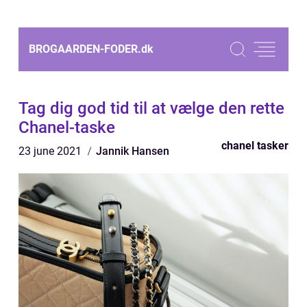
BROGAARDEN-FODER.
dk
Tag dig god tid til at vælge den rette
Chanel-taske
chanel tasker
23 june 2021
Jannik Hansen