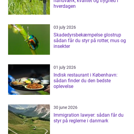
håndværk, kvalitet og tryghed i
hverdagen
03 july 2026
Skadedyrsbekæmpelse glostrup
sådan får du styr på rotter, mus og
insekter
01 july 2026
Indisk restaurant i København:
sådan finder du den bedste
oplevelse
30 june 2026
Immigration lawyer: sådan får du
styr på reglerne i danmark