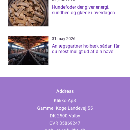
Hundefoder der giver energi,
sundhed og glæde i hverdagen
31 may 2026
Anlægsgartner holbæk sådan får
du mest muligt ud af din have
Address