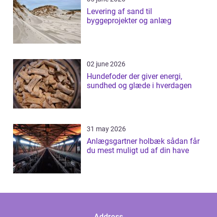
Levering af sand til
byggeprojekter og anlæg
02 june 2026
Hundefoder der giver energi,
sundhed og glæde i hverdagen
31 may 2026
Anlægsgartner holbæk sådan får
du mest muligt ud af din have
Address