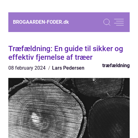
BROGAARDEN-FODER.
dk
Træfældning: En guide til sikker og
effektiv fjernelse af træer
træfældning
08 february 2024
Lars Pedersen