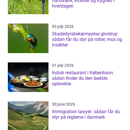
håndværk, kvalitet og tryghed i
hverdagen
03 july 2026
Skadedyrsbekæmpelse glostrup
sådan får du styr på rotter, mus og
insekter
01 july 2026
Indisk restaurant i København:
sådan finder du den bedste
oplevelse
30 june 2026
Immigration lawyer: sådan får du
styr på reglerne i danmark