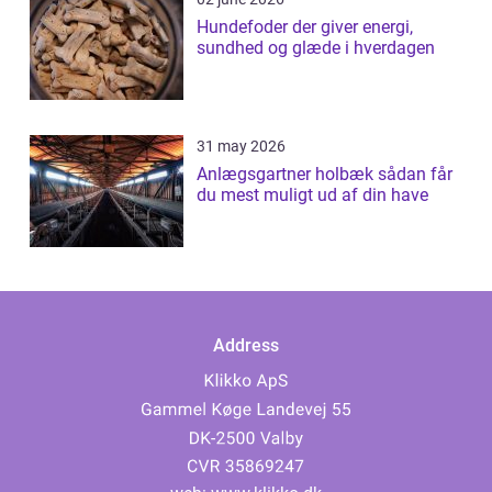
Hundefoder der giver energi,
sundhed og glæde i hverdagen
31 may 2026
Anlægsgartner holbæk sådan får
du mest muligt ud af din have
Address