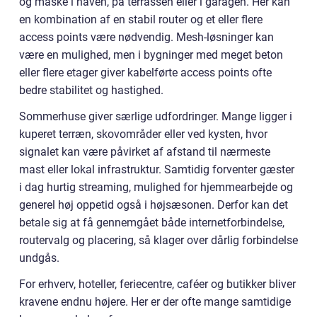
og måske i haven, på terrassen eller i garagen. Her kan
en kombination af en stabil router og et eller flere
access points være nødvendig. Mesh-løsninger kan
være en mulighed, men i bygninger med meget beton
eller flere etager giver kabelførte access points ofte
bedre stabilitet og hastighed.
Sommerhuse giver særlige udfordringer. Mange ligger i
kuperet terræn, skovområder eller ved kysten, hvor
signalet kan være påvirket af afstand til nærmeste
mast eller lokal infrastruktur. Samtidig forventer gæster
i dag hurtig streaming, mulighed for hjemmearbejde og
generel høj oppetid også i højsæsonen. Derfor kan det
betale sig at få gennemgået både internetforbindelse,
routervalg og placering, så klager over dårlig forbindelse
undgås.
For erhverv, hoteller, feriecentre, caféer og butikker bliver
kravene endnu højere. Her er der ofte mange samtidige