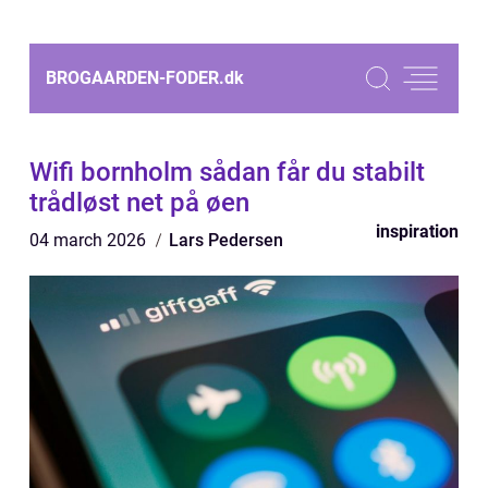
BROGAARDEN-FODER.
dk
Wifi bornholm sådan får du stabilt
trådløst net på øen
inspiration
04 march 2026
Lars Pedersen