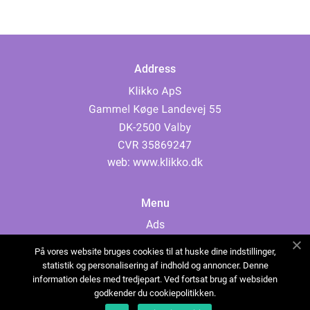
Address
web:
www.klikko.dk
Menu
Ads
About Us
På vores website bruges cookies til at huske dine indstillinger,
Cookies
statistik og personalisering af indhold og annoncer. Denne
information deles med tredjepart. Ved fortsat brug af websiden
Contact
godkender du cookiepolitikken.
Sitemap