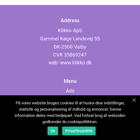
Address
web:
www.klikko.dk
Menu
Ads
About Us
På vores website bruges cookies til at huske dine indstillinger,
Cookies
statistik og personalisering af indhold og annoncer. Denne
information deles med tredjepart. Ved fortsat brug af websiden
Contact
godkender du cookiepolitikken.
Sitemap
Ok
Privatlivspolitik