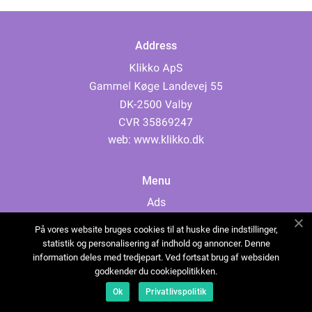
Address
web:
www.klikko.dk
Menu
Ads
About Us
På vores website bruges cookies til at huske dine indstillinger,
Cookies
statistik og personalisering af indhold og annoncer. Denne
information deles med tredjepart. Ved fortsat brug af websiden
Contact
godkender du cookiepolitikken.
Sitemap
Ok
Privatlivspolitik