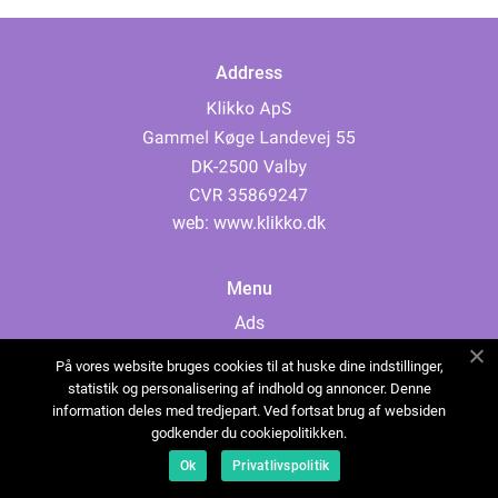
Address
web:
www.klikko.dk
Menu
Ads
About Us
På vores website bruges cookies til at huske dine indstillinger,
Cookies
statistik og personalisering af indhold og annoncer. Denne
information deles med tredjepart. Ved fortsat brug af websiden
Contact
godkender du cookiepolitikken.
Sitemap
Ok
Privatlivspolitik