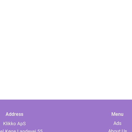
Address
Menu
Ads
About Us