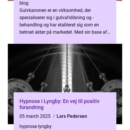
blog
Gulvkanonen er en virksomhed, der
specialiserer sig i gulvafslibning og -
behandling og har etableret sig som en
betroet aktør på markedet. Med sin base af
ekspertise og dedikation til håndværket,
tilb...
Hypnose i Lyngby: En vej til positiv
forandring
05 march 2025
Lars Pedersen
hypnose lyngby