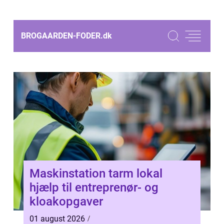
BROGAARDEN-FODER.
dk
Maskinstation tarm lokal
hjælp til entreprenør- og
kloakopgaver
01 august 2026