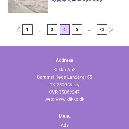
1
…
3
4
5
…
23
Address
web:
www.klikko.dk
Menu
Ads