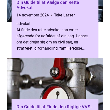
Din Guide til at Vælge den Rette
Advokat
14 november 2024
Toke Larsen
advokat
At finde den rette advokat kan være
afgørende for udfaldet af din sag. Uanset
om det drejer sig om en civil sag, en
strafferetlig forhandling, familieretlige
spørgsmål eller ...
Din Guide til at Finde den Rigtige VVS-